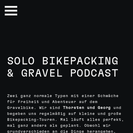
Skip
to
Fine
PODCAST
content
Art
Photography
&
Prints
SOLO BIKEPACKING
& GRAVEL PODCAST
Zwei ganz normale Typen mit einer Schwäche
für Freiheit und Abenteuer auf dem
Gravelbike. Wir sind
Thorsten und Georg
und
begeben uns regelmäßig auf kleine und große
Bikepacking-Touren. Mal läuft alles perfekt,
mal ganz anders als geplant. Obwohl wir
grundverschieden an die Dinge herangehen,