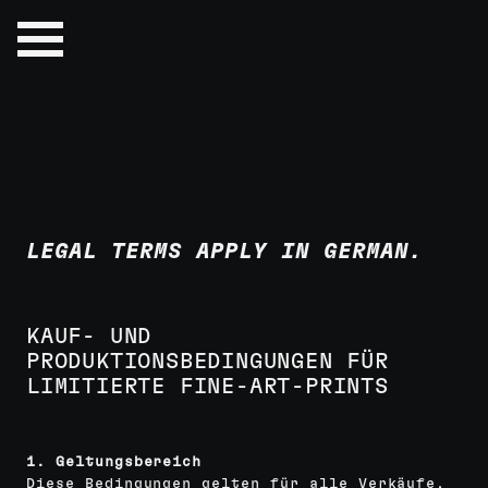
Skip
to
Fine
TERMS
content
Art
Photography
&
Prints
LEGAL TERMS APPLY IN GERMAN.
KAUF- UND
PRODUKTIONSBEDINGUNGEN FÜR
LIMITIERTE FINE-ART-PRINTS
1. Geltungsbereich
Diese Bedingungen gelten für alle Verkäufe,